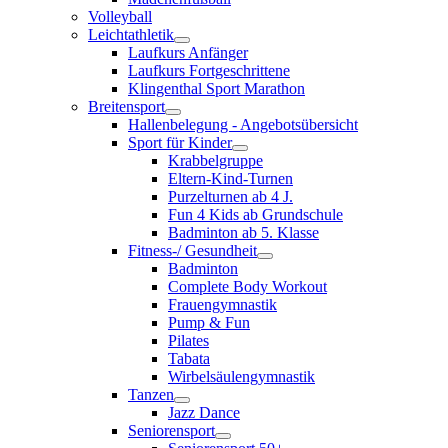
Volleyball
Leichtathletik
Laufkurs Anfänger
Laufkurs Fortgeschrittene
Klingenthal Sport Marathon
Breitensport
Hallenbelegung - Angebotsübersicht
Sport für Kinder
Krabbelgruppe
Eltern-Kind-Turnen
Purzelturnen ab 4 J.
Fun 4 Kids ab Grundschule
Badminton ab 5. Klasse
Fitness-/ Gesundheit
Badminton
Complete Body Workout
Frauengymnastik
Pump & Fun
Pilates
Tabata
Wirbelsäulengymnastik
Tanzen
Jazz Dance
Seniorensport