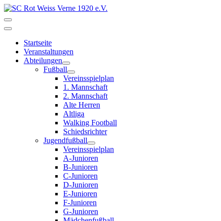
Startseite
Veranstaltungen
Abteilungen
Fußball
Vereinsspielplan
1. Mannschaft
2. Mannschaft
Alte Herren
Altliga
Walking Football
Schiedsrichter
Jugendfußball
Vereinsspielplan
A-Junioren
B-Junioren
C-Junioren
D-Junioren
E-Junioren
F-Junioren
G-Junioren
Mädchenfußball