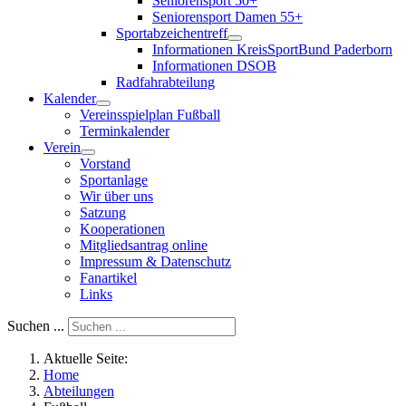
Seniorensport 50+
Seniorensport Damen 55+
Sportabzeichentreff
Informationen KreisSportBund Paderborn
Informationen DSOB
Radfahrabteilung
Kalender
Vereinsspielplan Fußball
Terminkalender
Verein
Vorstand
Sportanlage
Wir über uns
Satzung
Kooperationen
Mitgliedsantrag online
Impressum & Datenschutz
Fanartikel
Links
Suchen ...
Aktuelle Seite:
Home
Abteilungen